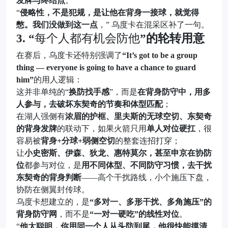
发牌与终结点
。
“
侵略性，不是犯规，是让他在背身一接球，就觉得
憋。我们没做到这一点
，” 乌度卡在混采区补了一句。
3. “
每个人都有机会防他
”的轮转用意
在赛后，乌度卡还特别强调了
“It’s got to be a group
thing — everyone is going to have a chance to guard
him”
的用人逻辑：
这并非单纯的“
换防找手感
”，而是
在背身防守中，用多
人参与，去破坏东契奇的节奏和体型匹配
；
在湖人强侧有
浓眉的护框、里夫斯的无球空切、东契奇
的背身发牌
的联动下，如果火箭只用
单人对位硬扛
，很
容易被
背身+分球+弱侧空切
的整套连招打穿；
让
小史密斯、伊森、狄龙、惠特莫尔，甚至申京在协防
位
都参与对位，是
用不同体型、不同防守习惯，去干扰
东契奇的背身判断
——高个干扰路线，小个施压下盘，
协防在侧翼封传球。
乌度卡想建立的，是
“多对一、多形干扰、多角施压”的
背身防守网
，而不是
“一对一硬吃”的线性对位
。
“
他太聪明，你用同一个人从头防到尾，他很快能摸清