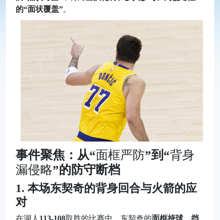
的“面状覆盖”
。
事件聚焦：从“
面框严防
”到“
背身
漏侵略
”的防守断档
1. 本场东契奇的背身回合与火箭的应
对
在湖人
113-108
取胜的比赛中，东契奇的
面框持球、挡