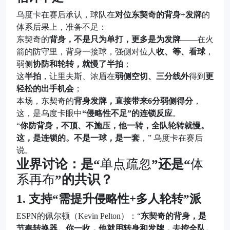
乌度卡在赛后承认，球队在
对位东契奇的背身+发牌
的
体系后果上，准备不足：
东契奇的
背身，不是只为单打，更多是为发牌
——在火
箭的防守里，背身一接球，强侧对位人
收、等、看球
，
弱侧
协防和轮转，就慢了半拍
；
这
半拍
，让里夫斯、浓眉在
弱侧空切、三分线外
得到
更
轻松的出手机会
；
本场，东契奇的
背身发牌，直接带来6分弱侧得分
，
这，是乌度卡眼中
“侵略性不足”的连锁反应
。
“
你防背身，不顶、不施压，他一转，全队轮转就慢。
这，是连锁的。不是一球，是一套
，” 乌度卡在赛后
说。
业界讨论：是“
单点疏忽
”还是“
体
系再布
”的共识？
1. 支持“需提升侵略性+多人轮转”派
ESPN的佩尔顿（Kevin Pelton）：“
东契奇的背身，是
节奏转换器。你一收，他就用转身和发牌，去控全队。