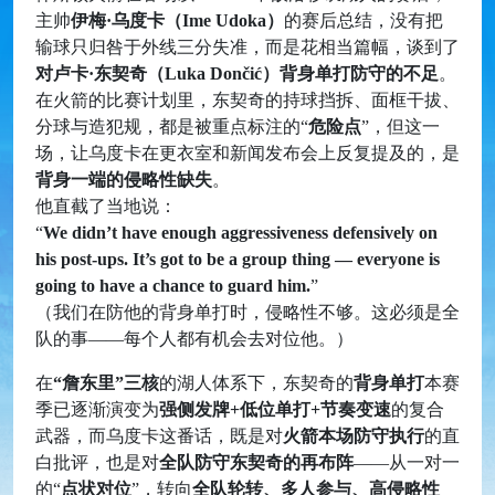
主帅
伊梅·乌度卡（Ime Udoka）
的赛后总结，没有把
输球只归咎于外线三分失准，而是花相当篇幅，谈到了
对卢卡·东契奇（Luka Dončić）背身单打防守的不足
。
在火箭的比赛计划里，东契奇的持球挡拆、面框干拔、
分球与造犯规，都是被重点标注的“
危险点
”，但这一
场，让乌度卡在更衣室和新闻发布会上反复提及的，是
背身一端的侵略性缺失
。
他直截了当地说：
“
We didn’t have enough aggressiveness defensively on
his post-ups. It’s got to be a group thing — everyone is
going to have a chance to guard him.
”
（我们在防他的背身单打时，侵略性不够。这必须是全
队的事——每个人都有机会去对位他。）
在
“詹东里”三核
的湖人体系下，东契奇的
背身单打
本赛
季已逐渐演变为
强侧发牌+低位单打+节奏变速
的复合
武器，而乌度卡这番话，既是对
火箭本场防守执行
的直
白批评，也是对
全队防守东契奇的再布阵
——从一对一
的“
点状对位
”，转向
全队轮转、多人参与、高侵略性