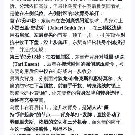
拆、分球
依旧高效，但最让乌度卡在赛后反复回看的，
是他在
左侧低位、右侧肘区
的
4次背身单打
：
首节7分41秒
：东契奇在
左侧底线附近
接球，背身对上
小贾巴里·史密斯（Jabari Smith Jr.）
，在
三秒区边缘
用
右肩沉、左肩虚晃
的节奏，顶了一步，小史密斯在
对
抗中收了下盘，没上步施压
，东契奇轻松
转身小抛投
得
手，并造成犯规；
第三节3分12秒
：在
右侧肘区
，东契奇背身对
塔里·伊森
（Tari Eason）
，后者在
接球瞬间的强侧施压
偏慢，被
东契奇用
后仰中投
在罚球线内一步收分；
另两次背身，分别面对
狄龙·布鲁克斯
和
惠特莫尔
，火
箭的防守在
下盘顶抗、前侧手干扰、转身路线封锁
上，
都偏“
收
”不偏“
顶
”，让东契奇的
背身发牌和转身选择，
始终有充裕空间
。
乌度卡在赛后指出，这几次背身，是
湖人从“僵
持”到“起势”的节点
——
背身单打+发牌，直接带动了
弱侧里夫斯、浓眉的空切和三分机会
，而火箭的防守，
在
这一端的侵略性，明显不足
。