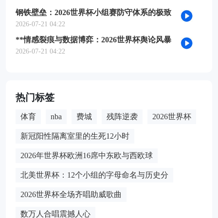
钢铁壁垒：2026世界杯小组赛防守体系的极致
博弈
2026-07-21 04:22
**情感裂痕与数据博弈：2026世界杯舆论风暴
的多维解构**
2026-07-21 04:22
热门标签
体育
nba
费城
残阵逆袭
2026世界杯
新冠阳性隔离室里的生死12小时
2026年世界杯欧洲16席中东欧与西欧球
北美世界杯：12个小组的字母命名与历史分
2026世界杯全场齐唱助威歌曲
数万人合唱震撼人心