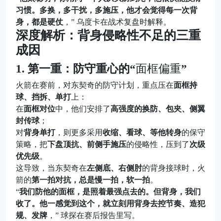
习惯。多换，多干扰，多施压，他才会觉得每一次背
身，都是硬仗
，” 乌度卡在战术复盘时解释。
深度解析：背身侵略性不足的三重
成因
1. 第一重：防守重心的“
面框偏重
”
火箭在赛前，对东契奇的防守计划，重点压在
面框持
球、挡拆、单打
上：
在
面框对位
中，他们安排了
高强度的换防、包夹、侧翼
封传球
；
对
背身单打
，则更多采用
收缩、看球、等他转身
的保守
策略，把
下盘顶抗、前侧手施压
的侵略性，压到了
次级
优先级
。
这导致，当东契奇在
左侧底、右侧肘
的背身接球时，火
箭的
第一拍对抗，总是慢一拍，软一拍
。
“
我们防他的面框，是照着最强点去的。但背身，我们
收了。他一感觉到这个，就立刻用背身去控节奏、造犯
规、发牌
，” 球探在赛后报告里写。