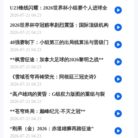
U23锋线闪耀：2026世界杯小组赛个人进球全
记录
2026-07-21 04:23
2026世界杯夺冠赔率剧烈震荡：国际顶级机构
最新榜单出炉
2026-07-21 04:23
48强赛制下：小组第三的出局线算法与晋级门
槛推演
2026-07-21 04:23
**枫雪征途：加拿大足球的2026黎明之战**
2026-07-21 04:23
《雪域苍穹再铸荣光：阿根廷三冠史诗》
2026-07-21 04:23
“高卢雄鸡的黄昏：G组权力版图的重组与裂
变”
2026-07-21 04:23
**苍穹终局：巅峰纪元·不灭之冠**
2026-07-21 04:23
“刚果（金）2026：赤道雄狮再踏征途”
2026-07-21 04:23