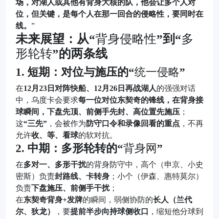
场，对湖人或其他有背身大核的队，他会让多个人对
位，但关键，是每个人在那一回合的侵略性，要同时在
线。
”
未来展望：从“
背身侵略性
”到“
多
形轮转
”的两条线
1. 短期：对位与施压的“
统一侵略
”
在
12月23日对阵快船、12月26日再战湖人
的强强对话
中，乌度卡会要求
每一位对位东契奇的锋线，在背身接
球瞬间，下盘先顶、前侧手先封、高位置先施压
；
这
“三先”
，会被作为
防守口令和录像回看的重点
，不再
允许
收、等、看球
的软对抗。
2. 中期：多形轮转的“
背身网
”
在
多对一、多形干扰
的背身防守中，高个（申京、小史
密斯）负责
封路线、卡转身
；小个（伊森、惠特莫尔）
负责
下盘施压、前侧手干扰
；
在
东契奇背身+发牌
的瞬间，弱侧协防的
长人（兰代
尔、狄龙）
，要
提前半步向持球侧收口
，缩短他分球到