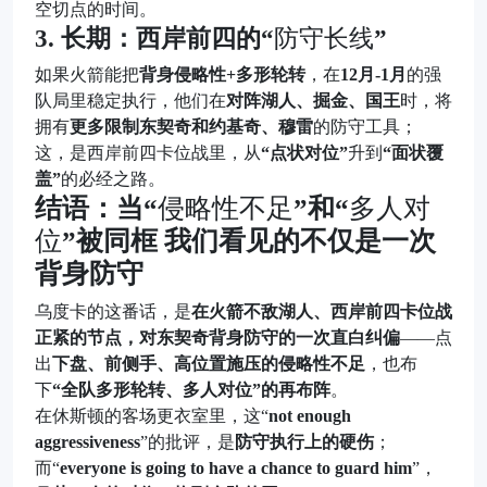
空切点的时间。
3. 长期：西岸前四的“
防守长线
”
如果火箭能把
背身侵略性+多形轮转
，在
12月-1月
的强
队局里稳定执行，他们在
对阵湖人、掘金、国王
时，将
拥有
更多限制东契奇和约基奇、穆雷
的防守工具；
这，是西岸前四卡位战里，从
“点状对位”
升到
“面状覆
盖”
的必经之路。
结语：当“
侵略性不足
”和“
多人对
位
”被同框 我们看见的不仅是一次
背身防守
乌度卡的这番话，是
在火箭不敌湖人、西岸前四卡位战
正紧的节点，对东契奇背身防守的一次直白纠偏
——点
出
下盘、前侧手、高位置施压的侵略性不足
，也布
下
“全队多形轮转、多人对位”的再布阵
。
在休斯顿的客场更衣室里，这“
not enough
aggressiveness
”的批评，是
防守执行上的硬伤
；
而“
everyone is going to have a chance to guard him
”，