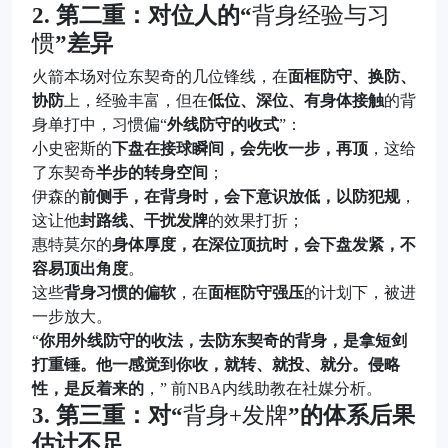
2. 第二重：对位人的“
背身经验与习
惯
”差异
火箭本场对位东契奇的几位锋线，在
面框防守、换防、
协防
上，经验丰富，但在
低位、深位、有身体接触
的背
身单打中，习惯偏“
外线防守的收式
”：
小史密斯的
下盘在接球瞬间，会先收一步，再顶
，这给
了东契奇
半步的转身空间
；
伊森的
前侧手，在背身时，会下意识放低，以防犯规
，
这让他
封路线、干扰发牌
的效果打折；
惠特莫尔的
身体厚度，在深位顶抗时，会下盘发紧，不
容易顶出角度
。
这些
背身习惯的偏软
，在
面框防守强压
的计划下，被进
一步放大。
“
你用外线防守的收法，去防东契奇的背身，是拿短剑
打重锤。他一感觉到你收，就转、就投、就分。侵略
性，是反着来的
，” 前NBA内线助教在社媒分析。
3. 第三重：对“
背身+发牌
”的体系后果
估计不足