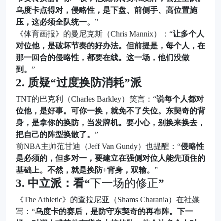
乌度卡点得对，侵略性，是下盘、前侧手、高位置施
压，这必须全队统一。
”
《体育画报》的曼尼克斯（Chris Mannix）：“
让多个人
对位他，是破坏节奏的好办法。但前提是，每个人，在
那一回合的侵略性，都要在线。这一场，他们没做
到。
”
2. 质疑“过度换防消耗”派
TNT的巴克利（Charles Barkley）笑言：“
说每个人都对
位他，是好事。可你一换，就免不了失位。东契奇的背
身，是拿你的换防，当发牌机。要小心，别换来换去，
把自己的阵型换散了。
”
前NBA主帅范甘迪（Jeff Van Gundy）也提醒：“
侵略性
是必须的，但多对一，要建立在强侧对位人能先顶住的
基础上。不然，就是换防+背身，双输。
”
3. 中立派：看“
下一场的修正
”
《The Athletic》的查拉尼亚（Shams Charania）在社媒
写：“
乌度卡的赛后，是防守东契奇的再布阵。下一