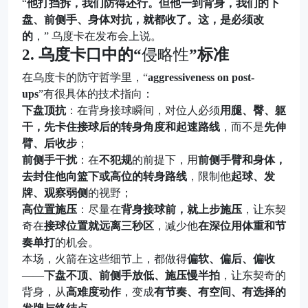
“
他打挡拆，我们防得还行。但他一到背身，我们的下
盘、前侧手、身体对抗，就都收了。这，是必须改
的
，” 乌度卡在发布会上说。
2. 乌度卡口中的“
侵略性
”标准
在乌度卡的防守哲学里，“
aggressiveness on post-
ups
”有很具体的技术指向：
下盘顶抗
：在背身接球瞬间，对位人必须
用腿、臀、躯
干，先卡住接球后的转身角度和起速路线
，而不是
先伸
臂、后收步
；
前侧手干扰
：在
不犯规
的前提下，用
前侧手臂和身体，
去封住他向篮下或高位的转身路线
，限制他
起球、发
牌、观察弱侧
的视野；
高位置施压
：尽量在
背身接球前，就上步施压
，让东契
奇在
接球位置就远离三秒区
，减少他
在深位用体重和节
奏单打
的机会。
本场，火箭在这些细节上，都做得
偏软、偏后、偏收
——
下盘不顶、前侧手放低、施压慢半拍
，让东契奇的
背身，从
高难度动作
，变成
有节奏、有空间、有选择的