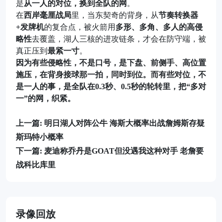
是
从一人的对位，换到全队的网
。
在
西岸毫厘战局
里，当东契奇的背身，从
节奏转换器
+发牌机
的复合点，被火箭用
多形、多角、多人的高侵
略性
去覆盖，湖人三核的进攻链条，才会在防守端，被
真正压到
最紧一寸
。
因为有些侵略性，不是口号，是下盘、前侧手、高位置
施压，在背身接球那一拍，同时到位。而有些对位，不
是一人的事，是全队在0.3秒、0.5秒的轮转里，把“多对
一”的网，织紧。
上一篇:
明日湖人对阵公牛 海斯大概率出战詹姆斯存疑
斯玛特小概率
下一篇:
麦迪称乔丹是GOAT但没遇我这种对手 老詹要
战科比库里
录像回放