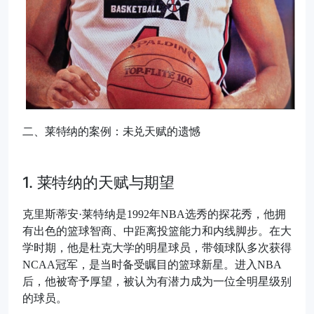
二、莱特纳的案例：未兑天赋的遗憾
1. 莱特纳的天赋与期望
克里斯蒂安·莱特纳是1992年NBA选秀的探花秀，他拥
有出色的篮球智商、中距离投篮能力和内线脚步。在大
学时期，他是杜克大学的明星球员，带领球队多次获得
NCAA冠军，是当时备受瞩目的篮球新星。进入NBA
后，他被寄予厚望，被认为有潜力成为一位全明星级别
的球员。